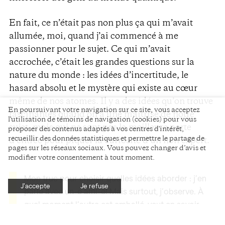
En fait, ce n’était pas non plus ça qui m’avait
allumée, moi, quand j’ai commencé à me
passionner pour le sujet. Ce qui m’avait
accrochée, c’était les grandes questions sur la
nature du monde : les idées d’incertitude, le
hasard absolu et le mystère qui existe au cœur
même de nos atomes. Il y a des idées qu’on trouve
En poursuivant votre navigation sur ce site, vous acceptez
fascinantes quand on a une maîtrise de notre
l'utilisation de témoins de navigation (cookies) pour vous
sujet, mais qui ne sont pas la meilleure porte
proposer des contenus adaptés à vos centres d'intérêt,
recueillir des données statistiques et permettre le partage de
d’entrée pour piquer la curiosité d’un non expert.
pages sur les réseaux sociaux. Vous pouvez changer d’avis et
modifier votre consentement à tout moment.
Mon truc pour choisir quelles idées aborder : j’en
J'accepte
Je refuse
parle avec un-e ami-e! Mais surtout, j’observe. À
quel moment l’autre est emballé, veut en savoir
plus, ou se désintéresse. Et regarde subtilement