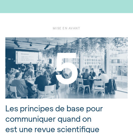
MISE EN AVANT
Top
5
Les principes de base pour
communiquer quand on
est une revue scientifique