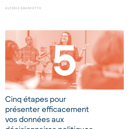
ALESSIA SMANIOTTO
Top
5
Cinq étapes pour
présenter efficacement
vos données aux