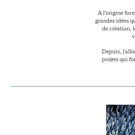
À l’origine for
grandes idées q
de création, 
v
Depuis, j’alli
projets qui fo