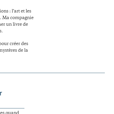
s : l’art et les
!). Ma compagnie
er un livre de
s.
 pour créer des
 mystères de la
r
ntes quand