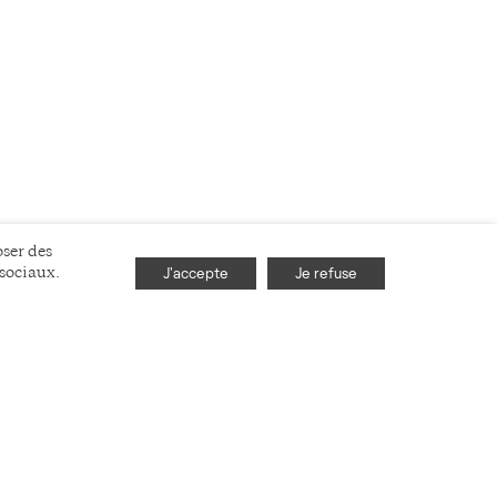
oser des
J'accepte
Je refuse
 sociaux.
YOUTUBE
BLUESKY
FACEBOOK
TWITTER