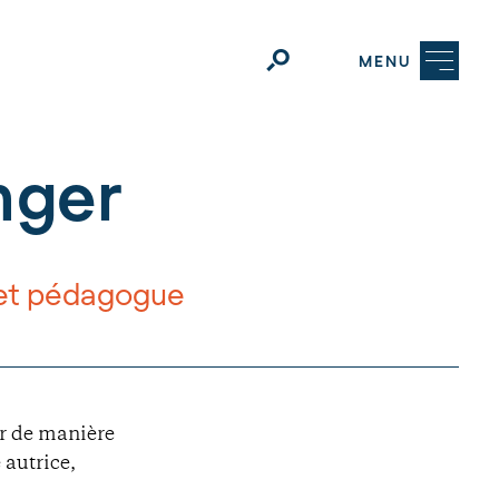
MENU
nger
e et pédagogue
ir de manière
 autrice,