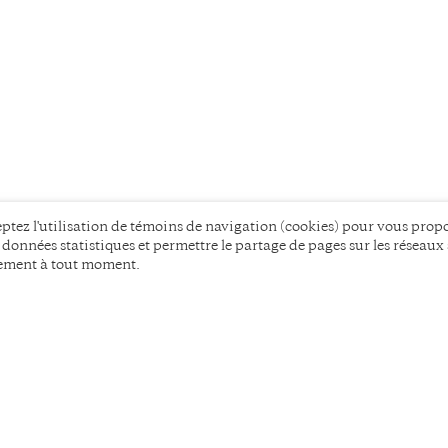
ptez l'utilisation de témoins de navigation (cookies) pour vous prop
s données statistiques et permettre le partage de pages sur les réseaux
tement à tout moment.
AUTEUR-E-S
F.A.Q.
PARTENAIRES
CONTACT