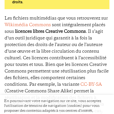
droits
.
Les fichiers multimédias que vous retrouverez sur
Wikimédia Commons
sont intégralement placés
sous
licences libres Creative Commons
. Il s’agit
d’un outil juridique qui garantit à la fois la
protection des droits de l’auteur ou de l’auteure
d’une œuvre et la libre circulation du contenu
culturel. Ces licences contribuent à l’accessibilité
pour toutes et tous. Bien que les licences Creative
Commons permettent une réutilisation plus facile
des fichiers, elles comportent certaines
conditions. Par exemple, la variante
CC-BY-SA
(Creative Commons Share Alike) permet la
réutilisation et la modification des fichiers à
En poursuivant votre navigation sur ce site, vous acceptez
condition de partager les fichiers dérivés sous la
l'utilisation de témoins de navigation (cookies) pour vous
proposer des contenus adaptés à vos centres d'intérêt,
même licence. Dans pratiquement tous les cas,