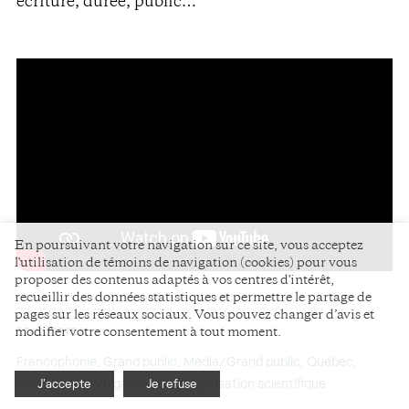
écriture, durée, public…
En poursuivant votre navigation sur ce site, vous acceptez
l'utilisation de témoins de navigation (cookies) pour vous
proposer des contenus adaptés à vos centres d'intérêt,
recueillir des données statistiques et permettre le partage de
pages sur les réseaux sociaux. Vous pouvez changer d’avis et
ÉTIQUETTES
modifier votre consentement à tout moment.
Francophonie
Grand public
Média/Grand public
Québec
Vidéo
Vidéo
Vulgarisation
Vulgarisation scientifique
J'accepte
Je refuse