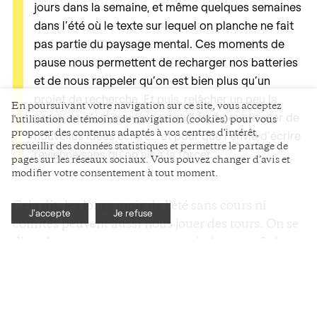
jours dans la semaine, et même quelques semaines
dans l’été où le texte sur lequel on planche ne fait
pas partie du paysage mental. Ces moments de
pause nous permettent de recharger nos batteries
et de nous rappeler qu’on est bien plus qu’un
projet de recherche. Et puis, relâcher un peu la
En poursuivant votre navigation sur ce site, vous acceptez
pression, c’est souvent ce qu’il faut pour laisser de
l'utilisation de témoins de navigation (cookies) pour vous
proposer des contenus adaptés à vos centres d'intérêt,
nouvelles idées éclore… et pour que l’envie d’écrire
recueillir des données statistiques et permettre le partage de
revienne sans qu’on ait à la forcer.
pages sur les réseaux sociaux. Vous pouvez changer d’avis et
modifier votre consentement à tout moment.
Cela dit, les longs mois de l’été sans cours ni
J'accepte
Je refuse
comités peuvent aussi nous jouer des tours. On se
dit qu’on va tout rattraper, tout écrire, tout finir.
L’élan est noble, mais gare à la folie des grandeurs.
Oui, on a plus de temps, mais il y a aussi des
absences : les collègues et la direction de