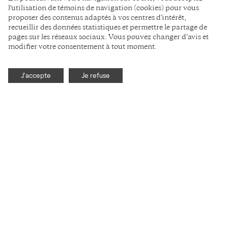
l'utilisation de témoins de navigation (cookies) pour vous
proposer des contenus adaptés à vos centres d'intérêt,
recueillir des données statistiques et permettre le partage de
pages sur les réseaux sociaux. Vous pouvez changer d’avis et
modifier votre consentement à tout moment.
J'accepte
Je refuse
La communication
scientifique
sans détour
AUTEUR-E-S
YOUTUBE
F.A.Q.
BLUESKY
PARTENAIRES
FACEBOOK
CONTACT
TWITTER